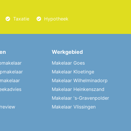
Taxatie
Hypotheek
ten
Werkgebied
pmakelaar
Makelaar Goes
pmakelaar
Makelaar Kloetinge
rmakelaar
Makelaar Wilhelminadorp
eekadvies
Makelaar Heinkenszand
Makelaar 's-Gravenpolder
Preview
Makelaar Vlissingen