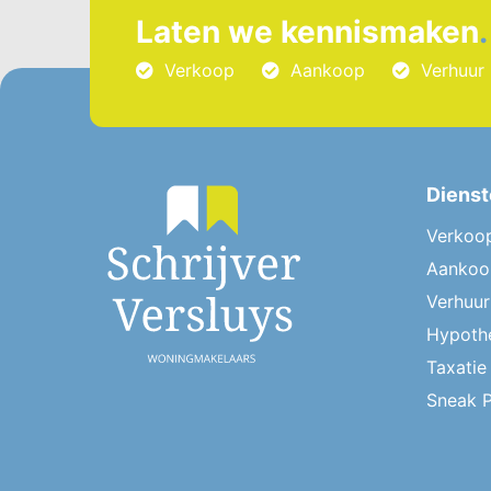
Laten we kennismaken
.
Verkoop
Aankoop
Verhuur
Diens
Verkoo
Aankoo
Verhuu
Hypoth
Taxatie
Sneak 