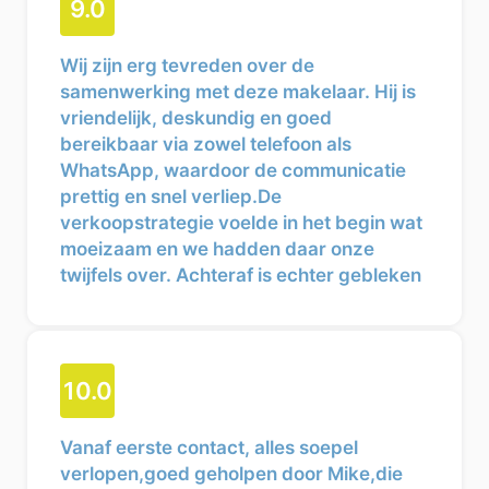
9.0
Wij zijn erg tevreden over de
samenwerking met deze makelaar. Hij is
vriendelijk, deskundig en goed
bereikbaar via zowel telefoon als
WhatsApp, waardoor de communicatie
prettig en snel verliep.De
verkoopstrategie voelde in het begin wat
moeizaam en we hadden daar onze
twijfels over. Achteraf is echter gebleken
dat deze aanpak goed heeft uitgepakt en
heeft geleid tot een mooi resultaat. We
kijken dan ook met een goed gevoel
terug op het hele verkoopproces en
10.0
kunnen deze makelaar zeker
aanbevelen.
Vanaf eerste contact, alles soepel
verlopen,goed geholpen door Mike,die