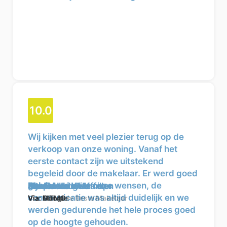
10.0
Wij kijken met veel plezier terug op de
verkoop van onze woning. Vanaf het
eerste contact zijn we uitstekend
begeleid door de makelaar. Er werd goed
geluisterd naar onze wensen, de
Bianca van Teeffelen
Nynke Holm
Een Funda gebruiker
Mes
S de man
Jaap van der Kamp
Jeroen de Wild
JP
Hm Fokke
Paul Moens
communicatie was altijd duidelijk en we
Via: Wie is de Beste Makelaar
Via: Google
Via: Funda
Via: MTMO
Via: MTMO
Via: Funda
Via: Google
Via: MTMO
Via: MTMO
Via: Google
werden gedurende het hele proces goed
op de hoogte gehouden.