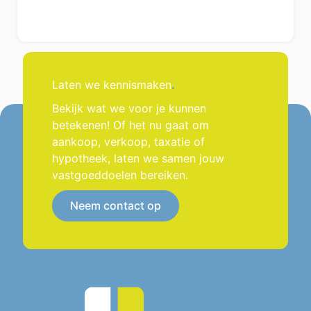
Dankzij de professionele aanpak,
deskundig advies en persoonlijke
betrokkenheid is de verkoop van onze
woning soepel en succesvol verlopen. We
Laten we kennismaken
.
voelden ons echt ontzorgd en konden
Bekijk wat we voor je kunnen
altijd terecht met onze vragen.
betekenen! Of het nu gaat om
aankoop, verkoop, taxatie of
Wij willen het hele team hartelijk
hypotheek, laten we samen jouw
bedanken voor de fijne samenwerking en
vastgoeddoelen bereiken.
raden deze makelaar dan ook van harte
aan aan iedereen die zijn woning wil
Neem contact op
verkopen!