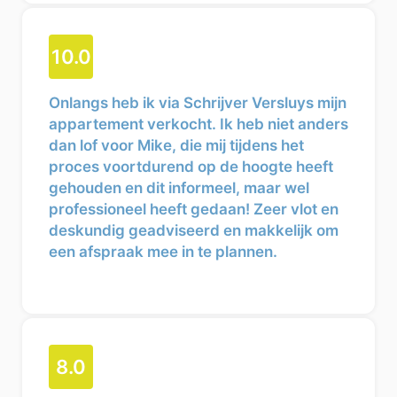
10.0
Onlangs heb ik via Schrijver Versluys mijn
appartement verkocht. Ik heb niet anders
dan lof voor Mike, die mij tijdens het
proces voortdurend op de hoogte heeft
gehouden en dit informeel, maar wel
professioneel heeft gedaan! Zeer vlot en
deskundig geadviseerd en makkelijk om
een afspraak mee in te plannen.
De verkoop is ook zeer vlot verlopen en ik
zou iedereen die een huis wil verkopen,
aanraden om dat te doen via Schrijver
Versluys.
8.0