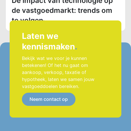
De impact van technologie op
de vastgoedmarkt: trends om
te volgen
Laten we
kennismaken
.
Bekijk wat we voor je kunnen
betekenen! Of het nu gaat om
aankoop, verkoop, taxatie of
hypotheek, laten we samen jouw
vastgoeddoelen bereiken.
Neem contact op