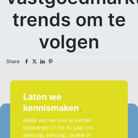
trends om te
volgen
Share
Laten we
kennismaken
.
Bekijk wat we voor je kunnen
betekenen! Of het nu gaat om
aankoop, verkoop, taxatie of